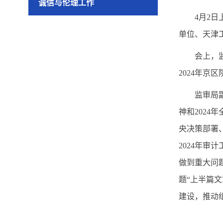
诚信与伦理工作
4月2
单位、天津
会上，
2024年京
监审局
神和202
央决策部署
2024年
做到重大问
题“上半篇
建设，推动