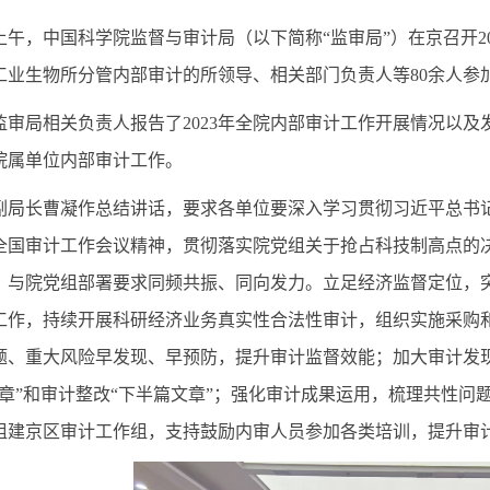
日上午，中国科学院监督与审计局（以下简称“监审局”）在京召开
工业生物所分管内部审计的所领导、相关部门负责人等80余人参
监审局相关负责人报告了2023年全院内部审计工作开展情况以
区院属单位内部审计工作。
副局长曹凝作总结讲话，要求各单位要深入学习贯彻习近平总书
4年全国审计工作会议精神，贯彻落实院党组关于抢占科技制高点
、与院党组部署要求同频共振、同向发力。立足经济监督定位，
审计工作，持续开展科研经济业务真实性合法性审计，组织实施采
题、重大风险早发现、早预防，提升审计监督效能；加大审计发
文章”和审计整改“下半篇文章”；强化审计成果运用，梳理共性
组建京区审计工作组，支持鼓励内审人员参加各类培训，提升审