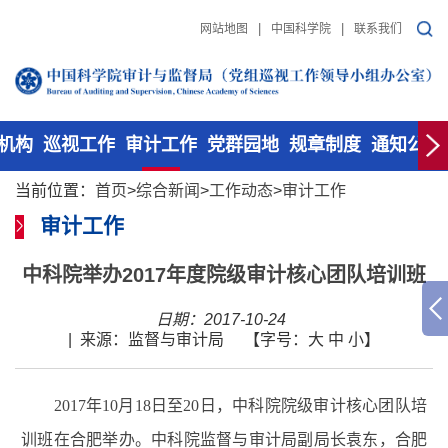
|
|
网站地图
中国科学院
联系我们
机构
巡视工作
审计工作
党群园地
规章制度
通知公告
当前位置：
首页
>
综合新闻
>
工作动态
>
审计工作
审计工作
中科院举办2017年度院级审计核心团队培训班
日期：2017-10-24
|
来源：监督与审计局
【字号：
大
中
小
】
2017年10月18日至20日，中科院院级审计核心团队培
训班在合肥举办。中科院监督与审计局副局长袁东，合肥