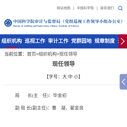
|
|
网站地图
中国科学院
联系我们
组织机构
巡视工作
审计工作
党群园地
规章制度
通
当前位置：
首页
>
组织机构
>
现任领导
现任领导
【字号：
大
中
小
】
局 长(主 任)：毕金初
副 局 长(副主任)：曹 凝、翟金良